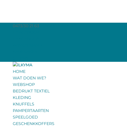
0473/30 21 63
INFO@ILKYMA.BE
FACEBOOK
FACEBOOK
WINKELMAND
AFREKENEN
0 ITEMS
HOME
WAT DOEN WE?
WEBSHOP
BEDRUKT TEXTIEL
KLEDING
KNUFFELS
PAMPERTAARTEN
SPEELGOED
GESCHENKKOFFERS